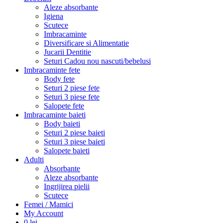
Aleze absorbante
Igiena
Scutece
Imbracaminte
Diversificare si Alimentatie
Jucarii Dentitie
Seturi Cadou nou nascuti/bebelusi
Imbracaminte fete
Body fete
Seturi 2 piese fete
Seturi 3 piese fete
Salopete fete
Imbracaminte baieti
Body baieti
Seturi 2 piese baieti
Seturi 3 piese baieti
Salopete baieti
Adulti
Absorbante
Aleze absorbante
Ingrijirea pielii
Scutece
Femei / Mamici
My Account
0
lei