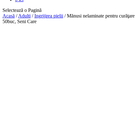
Selectează o Pagină
Acasă
/
Adulti
/
Ingrijirea pielii
/ Mănusi nelaminate pentru curăţare
50buc, Seni Care