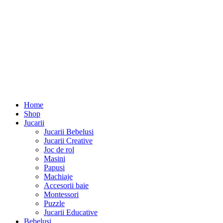
Home
Shop
Jucarii
Jucarii Bebelusi
Jucarii Creative
Joc de rol
Masini
Papusi
Machiaje
Accesorii baie
Montessori
Puzzle
Jucarii Educative
Bebelusi