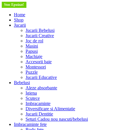
Stoc Epuizat!
Stoc Epuizat!
Stoc Epuizat!
Stoc Epuizat!
Stoc Epuizat!
Stoc Epuizat!
Stoc Epuizat!
Stoc Epuizat!
Stoc Epuizat!
Stoc Epuizat!
Home
Shop
Jucarii
Jucarii Bebelusi
Jucarii Creative
Joc de rol
Masini
Papusi
Machiaje
Accesorii baie
Montessori
Puzzle
Jucarii Educative
Bebelusi
Aleze absorbante
Igiena
Scutece
Imbracaminte
Diversificare si Alimentatie
Jucarii Dentitie
Seturi Cadou nou nascuti/bebelusi
Imbracaminte fete
Body fete