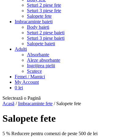
Seturi 2 piese fete
Seturi 3 piese fete
Salopete fete
Imbracaminte baieti
Body baieti
Seturi 2 piese baieti
Seturi 3 piese baieti
Salopete baieti
Adulti
Absorbante
Aleze absorbante
Ingrijirea pielii
Scutece
Femei / Mamici
My Account
0
lei
Selectează o Pagină
Acasă
/
Imbracaminte fete
/ Salopete fete
Salopete fete
5 % Reducere pentru comenzi de peste 500 de lei