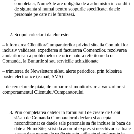
completata, NumeSite are obligatia de a administra in conditii
de siguranta si numai pentru scopurile specificate, datele
personale pe care ni le furnizezi.
Scopul colectarii datelor este:
– informarea Clientilor/Cumparatorilor privind situatia Contului lor
inclusiv validarea, expedierea si facturarea Comenzilor, rezolvarea
anularilor sau a problemelor de orice natura referitoare la o
Comanda, la Bunurile si sau serviciile achizitionate,
– trimiterea de Newslettere si/sau alerte periodice, prin folosirea
postei electronice (e-mail, SMS)
– de cercetare de piata, de urmarire si monitorizare a vanzarilor si
comportamentul Clientului/Cumparatorului.
Prin completarea datelor in formularul de creare de Cont
si/sau de Comanda Cumparatorul declara si accepta
neconditionat ca datele sale personale sa fie incluse in baza de
date a NumeSite, si isi da acordul expres si neechivoc ca toate
aceste date personale sa fie stocate, utilizate si prelucrate in