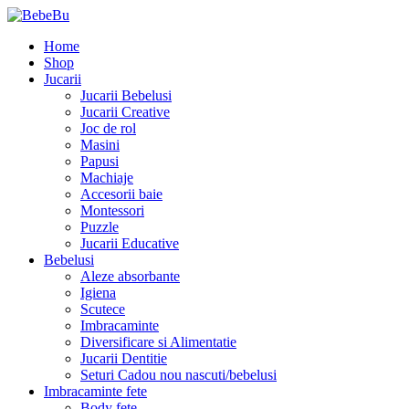
Home
Shop
Jucarii
Jucarii Bebelusi
Jucarii Creative
Joc de rol
Masini
Papusi
Machiaje
Accesorii baie
Montessori
Puzzle
Jucarii Educative
Bebelusi
Aleze absorbante
Igiena
Scutece
Imbracaminte
Diversificare si Alimentatie
Jucarii Dentitie
Seturi Cadou nou nascuti/bebelusi
Imbracaminte fete
Body fete