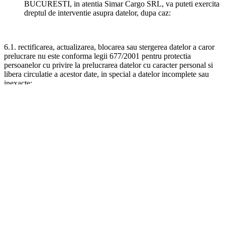
BUCURESTI, in atentia Simar Cargo SRL, va puteti exercita
dreptul de interventie asupra datelor, dupa caz:
6.1. rectificarea, actualizarea, blocarea sau stergerea datelor a caror
prelucrare nu este conforma legii 677/2001 pentru protectia
persoanelor cu privire la prelucrarea datelor cu caracter personal si
libera circulatie a acestor date, in special a datelor incomplete sau
inexacte;
6.2. transformarea in date anonime a datelor a caror prelucrare nu
este conforma legii 677/2001 pentru protectia persoanelor cu privire
la prelucrarea datelor cu caracter personal si libera circulatie a
acestor date;
6.3. notificarea catre tertii carora le-au fost dezvaluite datele, daca
aceasta notificare nu se dovedeste imposibila sau nu presupune un
efort disproportionat fata de interesul legitim care ar putea fi lezat.