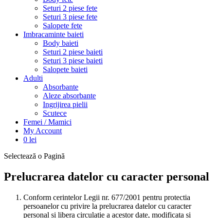
Seturi 2 piese fete
Seturi 3 piese fete
Salopete fete
Imbracaminte baieti
Body baieti
Seturi 2 piese baieti
Seturi 3 piese baieti
Salopete baieti
Adulti
Absorbante
Aleze absorbante
Ingrijirea pielii
Scutece
Femei / Mamici
My Account
0
lei
Selectează o Pagină
Prelucrarea datelor cu caracter personal
Conform cerintelor Legii nr. 677/2001 pentru protectia
persoanelor cu privire la prelucrarea datelor cu caracter
personal si libera circulatie a acestor date, modificata si