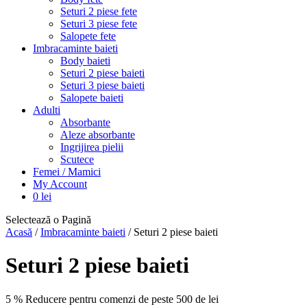
Seturi 2 piese fete
Seturi 3 piese fete
Salopete fete
Imbracaminte baieti
Body baieti
Seturi 2 piese baieti
Seturi 3 piese baieti
Salopete baieti
Adulti
Absorbante
Aleze absorbante
Ingrijirea pielii
Scutece
Femei / Mamici
My Account
0
lei
Selectează o Pagină
Acasă
/
Imbracaminte baieti
/ Seturi 2 piese baieti
Seturi 2 piese baieti
5 % Reducere pentru comenzi de peste 500 de lei