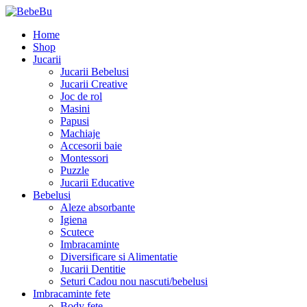
Home
Shop
Jucarii
Jucarii Bebelusi
Jucarii Creative
Joc de rol
Masini
Papusi
Machiaje
Accesorii baie
Montessori
Puzzle
Jucarii Educative
Bebelusi
Aleze absorbante
Igiena
Scutece
Imbracaminte
Diversificare si Alimentatie
Jucarii Dentitie
Seturi Cadou nou nascuti/bebelusi
Imbracaminte fete
Body fete