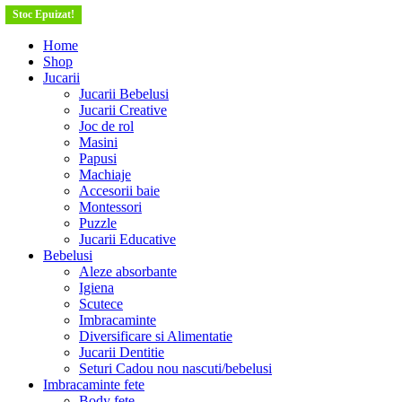
Stoc Epuizat!
Stoc Epuizat!
Stoc Epuizat!
Stoc Epuizat!
Stoc Epuizat!
Home
Shop
Jucarii
Jucarii Bebelusi
Jucarii Creative
Joc de rol
Masini
Papusi
Machiaje
Accesorii baie
Montessori
Puzzle
Jucarii Educative
Bebelusi
Aleze absorbante
Igiena
Scutece
Imbracaminte
Diversificare si Alimentatie
Jucarii Dentitie
Seturi Cadou nou nascuti/bebelusi
Imbracaminte fete
Body fete