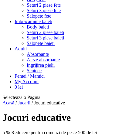
Seturi 2 piese fete
Seturi 3 piese fete
Salopete fete
Imbracaminte baieti
Body baieti
Seturi 2 piese baieti
Seturi 3 piese baieti
Salopete baieti
Adulti
Absorbante
Aleze absorbante
Ingrijirea pielii
Scutece
Femei / Mamici
My Account
0
lei
Selectează o Pagină
Acasă
/
Jucarii
/ Jocuri educative
Jocuri educative
5 % Reducere pentru comenzi de peste 500 de lei