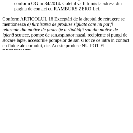
returnare.
Contact
0213 133 790
shop.bebebu@gmail.com
Adresa
Sos. Pantelimon 357, bl. B1, et.13, sector 2, BUCURESTI
BEBEBU
Cele mai bune produse pentru nou nascuti, copii, mamici si adulti.
Livrare
Returnare
Politica de Confidentialitate
Prelucrarea datelor
Politica de Cookies
Termeni si Conditii