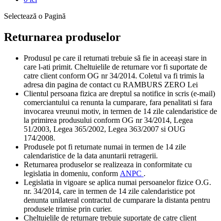
RETURNATE
Clientul are obligatia de a contacta magazinul pentru a stabili
modalitatea de returnare a produselor.
Produsele returnate trebuie sa fie noi, fara sa fi fost folosite
sau consumate, in stare perfecta si in AMBALAJUL
ORIGINAL al producatorului nedeteriorat, iar in cazul
produselor sigilate, acestea sa fie nedesfacute si consumate de
exemplu: detergenti, cosmetice, cereale, lapte, etc. .
La retur obligatoriu se ataseaza factura si certificatul original
de garantie al produsului. Coletele ce nu corespund din punct
de vedere al impachetarii vor fi refuzate. La destinatie coletul
va fi fotografiat si se va intocmi impreuna cu reprezentantul
firmei de curierat un proces verbal in care se va specifica
starea coletului. Coletul va fi trimis la adresa din pagina de
contact cu RAMBURS ZERO Lei.
Rambursarea contravalorii
comenzilor se va face conform legii
OG nr 34/2014 in 14 zile de la data receptionarii returului, prin
mandat postal sau transfer bancar, dupa receptionarea si verificarea
produsului returnat si constatarea ca acesta nu a suferit deteriorari si
este in ambalajul original, conform legislatiei in vigoare.
Clientii care au beneficiat de
transport gratuit si negratuit trebuie sa suporte taxele de