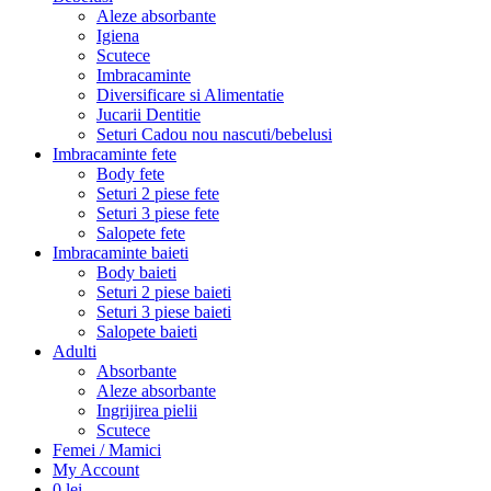
adresa din pagina de contact cu RAMBURS ZERO Lei
Clientul persoana fizica are dreptul sa notifice in scris (e-mail)
comerciantului ca renunta la cumparare, fara penalitati si fara
invocarea vreunui motiv, in termen de 14 zile calendaristice de
la primirea produsului conform OG nr 34/2014, Legea
51/2003, Legea 365/2002, Legea 363/2007 si OUG
174/2008.
Produsele pot fi returnate numai in termen de 14 zile
calendaristice de la data anuntarii retragerii.
Returnarea produselor se realizeaza in conformitate cu
legislatia in domeniu, conform
ANPC
.
Legislatia in vigoare se aplica numai persoanelor fizice O.G.
nr. 34/2014, care in termen de 14 zile calendaristice pot
denunta unilateral contractul de cumparare la distanta pentru
produsele trimise prin curier.
Cheltuielile de returnare trebuie suportate de catre client
conform OG nr 34/2014. Coletul va fi trimis la adresa din
pagina de contact cu RAMBURS ZERO Lei.
Conform ARTICOLUL 16 Exceptări de la dreptul de retragere se
mentioneaza
e) furnizarea de produse sigilate care nu pot fi
returnate din motive de protecţie a sănătăţii sau din motive de
igienă
scutece, pompe de san,aspirator nazal, recipiente si pungi de
stocare lapte, accesoriile pompelor de san si tot ce ce intra in contact
cu fluide ale corpului, etc. Aceste produse NU POT FI