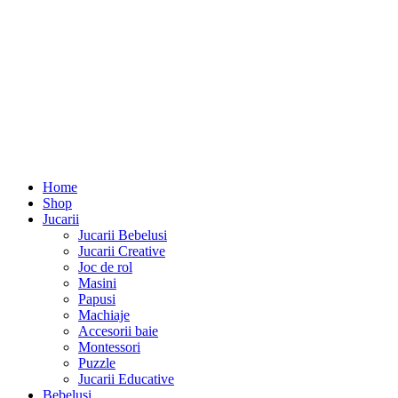
Seturi 2 piese fete
Seturi 3 piese fete
Salopete fete
Imbracaminte baieti
Body baieti
Seturi 2 piese baieti
Seturi 3 piese baieti
Salopete baieti
Adulti
Absorbante
Aleze absorbante
Ingrijirea pielii
Scutece
Femei / Mamici
My Account
0
lei
Selectează o Pagină
Returnarea produselor
Produsul pe care il returnati trebuie să fie in aceeași stare in
care l-ati primit. Cheltuielile de returnare vor fi suportate de
catre client conform OG nr 34/2014. Coletul va fi trimis la