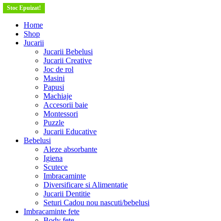
Stoc Epuizat!
Stoc Epuizat!
Stoc Epuizat!
Stoc Epuizat!
Stoc Epuizat!
Stoc Epuizat!
Stoc Epuizat!
Stoc Epuizat!
Stoc Epuizat!
Stoc Epuizat!
Home
Shop
Jucarii
Jucarii Bebelusi
Jucarii Creative
Joc de rol
Masini
Papusi
Machiaje
Accesorii baie
Montessori
Puzzle
Jucarii Educative
Bebelusi
Aleze absorbante
Igiena
Scutece
Imbracaminte
Diversificare si Alimentatie
Jucarii Dentitie
Seturi Cadou nou nascuti/bebelusi
Imbracaminte fete
Body fete