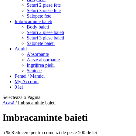
Seturi 2 piese fete
Seturi 3 piese fete
Salopete fete
Imbracaminte baieti
Body baieti
Seturi 2 piese baieti
Seturi 3 piese baieti
Salopete baieti
Adulti
Absorbante
Aleze absorbante
Ingrijirea pielii
Scutece
Femei / Mamici
My Account
0
lei
Selectează o Pagină
Acasă
/ Imbracaminte baieti
Imbracaminte baieti
5 % Reducere pentru comenzi de peste 500 de lei