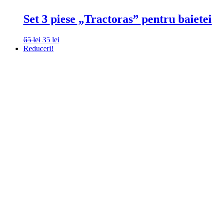
Set 3 piese „Tractoras” pentru baietei
Prețul
Prețul
65
lei
35
lei
inițial
curent
Reduceri!
a
este:
fost:
35 lei.
65 lei.