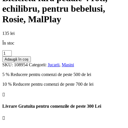
echilibru, pentru bebelusi,
Rosie, MalPlay
135
lei
În stoc
Cantitate
Bicicleta
Adaugă în coș
fara
SKU:
108954
Categorii:
Jucarii
,
Masini
pedale
4
5 % Reducere pentru comenzi de peste 500 de lei
roti,
echilibru,
10 % Reducere pentru comenzi de peste 700 de lei
pentru
bebelusi,

Rosie,
MalPlay
Livrare Gratuita pentru comenzile de peste 300 Lei
