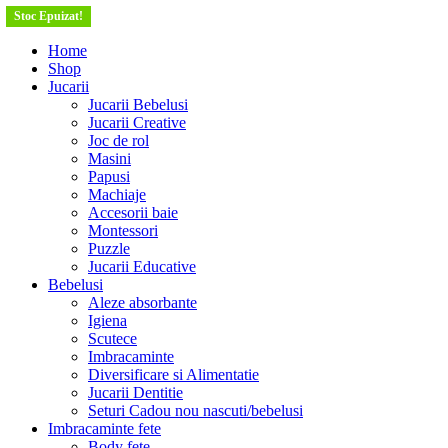
Stoc Epuizat!
Home
Shop
Jucarii
Jucarii Bebelusi
Jucarii Creative
Joc de rol
Masini
Papusi
Machiaje
Accesorii baie
Montessori
Puzzle
Jucarii Educative
Bebelusi
Aleze absorbante
Igiena
Scutece
Imbracaminte
Diversificare si Alimentatie
Jucarii Dentitie
Seturi Cadou nou nascuti/bebelusi
Imbracaminte fete
Body fete