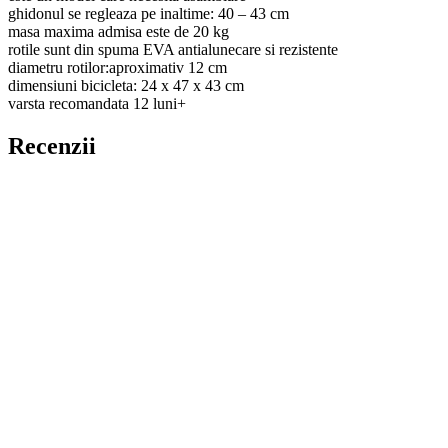
ghidonul se regleaza pe inaltime: 40 – 43 cm
masa maxima admisa este de 20 kg
rotile sunt din spuma EVA antialunecare si rezistente
diametru rotilor:aproximativ 12 cm
dimensiuni bicicleta: 24 x 47 x 43 cm
varsta recomandata 12 luni+
Recenzii
Nu există recenzii până acum.
Fii primul care scrii o recenzie pentru „Bicicleta fara pedale 4 roti,
echilibru, pentru bebelusi, Rosie, MalPlay”
Adresa ta de email nu va fi publicată.
Câmpurile obligatorii sunt
marcate cu
*
Evaluarea ta
*
Recenzia ta
*