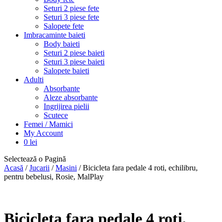
Seturi 2 piese fete
Seturi 3 piese fete
Salopete fete
Imbracaminte baieti
Body baieti
Seturi 2 piese baieti
Seturi 3 piese baieti
Salopete baieti
Adulti
Absorbante
Aleze absorbante
Ingrijirea pielii
Scutece
Femei / Mamici
My Account
0
lei
Selectează o Pagină
Acasă
/
Jucarii
/
Masini
/ Bicicleta fara pedale 4 roti, echilibru,
pentru bebelusi, Rosie, MalPlay
Bicicleta fara pedale 4 roti,