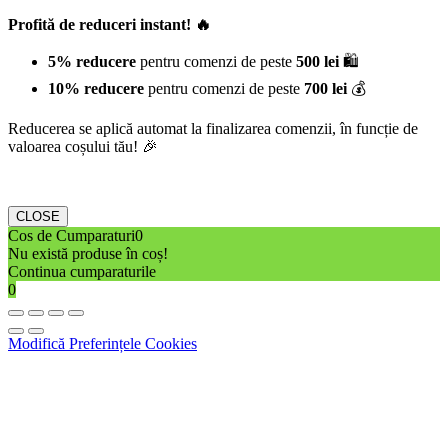
Profită de reduceri instant! 🔥
5% reducere
pentru comenzi de peste
500 lei
🛍️
10% reducere
pentru comenzi de peste
700 lei
💰
Reducerea se aplică automat la finalizarea comenzii, în funcție de
valoarea coșului tău! 🎉
CLOSE
Cos de Cumparaturi
0
Nu există produse în coș!
Continua cumparaturile
0
Modifică Preferințele Cookies