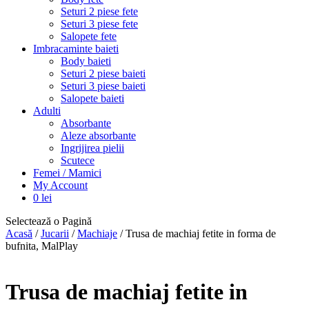
Seturi 2 piese fete
Seturi 3 piese fete
Salopete fete
Imbracaminte baieti
Body baieti
Seturi 2 piese baieti
Seturi 3 piese baieti
Salopete baieti
Adulti
Absorbante
Aleze absorbante
Ingrijirea pielii
Scutece
Femei / Mamici
My Account
0
lei
Selectează o Pagină
Acasă
/
Jucarii
/
Machiaje
/ Trusa de machiaj fetite in forma de
bufnita, MalPlay
Trusa de machiaj fetite in