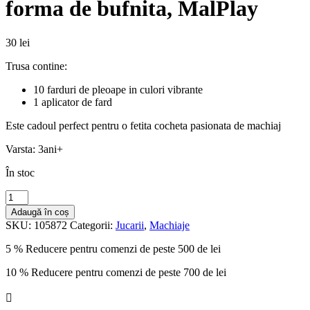
forma de bufnita, MalPlay
30
lei
Trusa contine:
10 farduri de pleoape in culori vibrante
1 aplicator de fard
Este cadoul perfect pentru o fetita cocheta pasionata de machiaj
Varsta: 3ani+
În stoc
Cantitate
Trusa
Adaugă în coș
de
SKU:
105872
Categorii:
Jucarii
,
Machiaje
machiaj
fetite
5 % Reducere pentru comenzi de peste 500 de lei
in
forma
10 % Reducere pentru comenzi de peste 700 de lei
de
bufnita,

MalPlay