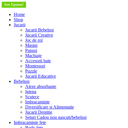
Stoc Epuizat!
Stoc Epuizat!
Home
Shop
Jucarii
Jucarii Bebelusi
Jucarii Creative
Joc de rol
Masini
Papusi
Machiaje
Accesorii baie
Montessori
Puzzle
Jucarii Educative
Bebelusi
Aleze absorbante
Igiena
Scutece
Imbracaminte
Diversificare si Alimentatie
Jucarii Dentitie
Seturi Cadou nou nascuti/bebelusi
Imbracaminte fete
Body fete