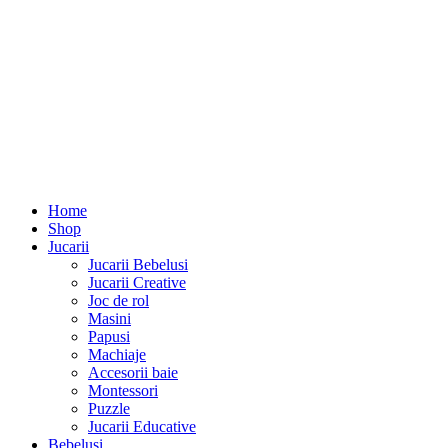
Home
Shop
Jucarii
Jucarii Bebelusi
Jucarii Creative
Joc de rol
Masini
Papusi
Machiaje
Accesorii baie
Montessori
Puzzle
Jucarii Educative
Bebelusi