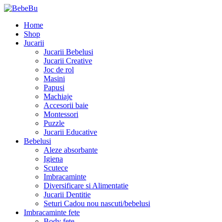
Home
Shop
Jucarii
Jucarii Bebelusi
Jucarii Creative
Joc de rol
Masini
Papusi
Machiaje
Accesorii baie
Montessori
Puzzle
Jucarii Educative
Bebelusi
Aleze absorbante
Igiena
Scutece
Imbracaminte
Diversificare si Alimentatie
Jucarii Dentitie
Seturi Cadou nou nascuti/bebelusi
Imbracaminte fete
Body fete