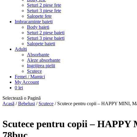
Seturi 2 piese fete
Seturi 3 piese fete
Salopete fete
Imbracaminte baieti
Body baieti
Seturi 2 piese baieti
Seturi 3 piese baieti
Salopete baieti
Adulti
Absorbante
Aleze absorbante
Ingrijirea pielii
Scutece
Femei / Mamici
My Account
0
lei
Selectează o Pagină
Acasă
/
Bebelusi
/
Scutece
/ Scutece pentru copii – HAPPY MINI, Mar
Scutece pentru copii – HAPPY M
78buc