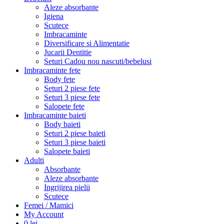
Aleze absorbante
Igiena
Scutece
Imbracaminte
Diversificare si Alimentatie
Jucarii Dentitie
Seturi Cadou nou nascuti/bebelusi
Imbracaminte fete
Body fete
Seturi 2 piese fete
Seturi 3 piese fete
Salopete fete
Imbracaminte baieti
Body baieti
Seturi 2 piese baieti
Seturi 3 piese baieti
Salopete baieti
Adulti
Absorbante
Aleze absorbante
Ingrijirea pielii
Scutece
Femei / Mamici
My Account
0
lei