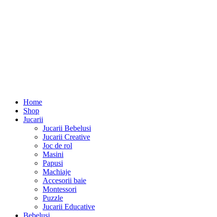
Home
Shop
Jucarii
Jucarii Bebelusi
Jucarii Creative
Joc de rol
Masini
Papusi
Machiaje
Accesorii baie
Montessori
Puzzle
Jucarii Educative
Bebelusi