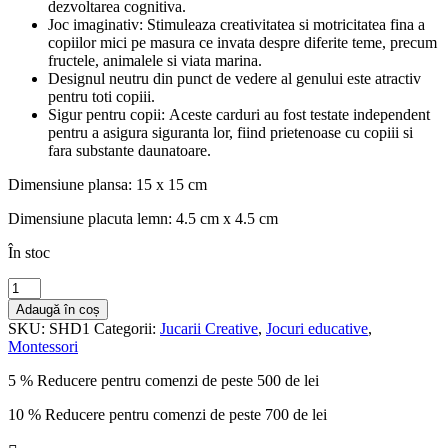
dezvoltarea cognitiva.
Joc imaginativ: Stimuleaza creativitatea si motricitatea fina a
copiilor mici pe masura ce invata despre diferite teme, precum
fructele, animalele si viata marina.
Designul neutru din punct de vedere al genului este atractiv
pentru toti copiii.
Sigur pentru copii: Aceste carduri au fost testate independent
pentru a asigura siguranta lor, fiind prietenoase cu copiii si
fara substante daunatoare.
Dimensiune plansa: 15 x 15 cm
Dimensiune placuta lemn: 4.5 cm x 4.5 cm
În stoc
Cantitate
Jocul
Adaugă în coș
Umbrelor
SKU:
SHD1
Categorii:
Jucarii Creative
,
Jocuri educative
,
Puzzle
Montessori
de
asociere
5 % Reducere pentru comenzi de peste 500 de lei
educativ
din
10 % Reducere pentru comenzi de peste 700 de lei
lemn
Shadow