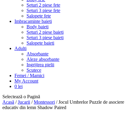
Seturi 2 piese fete
Seturi 3 piese fete
Salopete fete
Imbracaminte baieti
Body baieti
Seturi 2 piese baieti
Seturi 3 piese baieti
Salopete baieti
Adulti
Absorbante
Aleze absorbante
Ingrijirea pielii
Scutece
Femei / Mamici
My Account
0
lei
Selectează o Pagină
Acasă
/
Jucarii
/
Montessori
/ Jocul Umbrelor Puzzle de asociere
educativ din lemn Shadow Paired