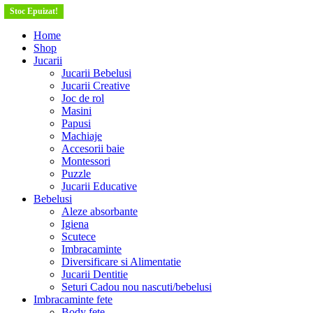
Stoc Epuizat!
Stoc Epuizat!
Stoc Epuizat!
Home
Shop
Jucarii
Jucarii Bebelusi
Jucarii Creative
Joc de rol
Masini
Papusi
Machiaje
Accesorii baie
Montessori
Puzzle
Jucarii Educative
Bebelusi
Aleze absorbante
Igiena
Scutece
Imbracaminte
Diversificare si Alimentatie
Jucarii Dentitie
Seturi Cadou nou nascuti/bebelusi
Imbracaminte fete
Body fete