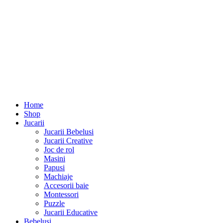
Home
Shop
Jucarii
Jucarii Bebelusi
Jucarii Creative
Joc de rol
Masini
Papusi
Machiaje
Accesorii baie
Montessori
Puzzle
Jucarii Educative
Bebelusi