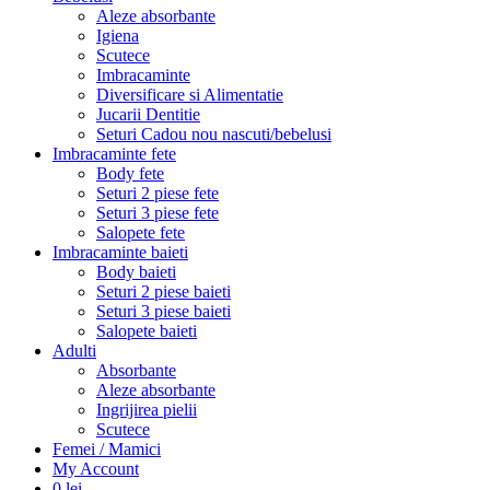
Aleze absorbante
Igiena
Scutece
Imbracaminte
Diversificare si Alimentatie
Jucarii Dentitie
Seturi Cadou nou nascuti/bebelusi
Imbracaminte fete
Body fete
Seturi 2 piese fete
Seturi 3 piese fete
Salopete fete
Imbracaminte baieti
Body baieti
Seturi 2 piese baieti
Seturi 3 piese baieti
Salopete baieti
Adulti
Absorbante
Aleze absorbante
Ingrijirea pielii
Scutece
Femei / Mamici
My Account
0
lei