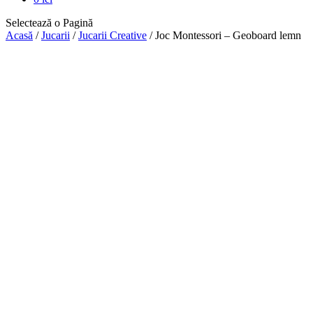
Selectează o Pagină
Acasă
/
Jucarii
/
Jucarii Creative
/ Joc Montessori – Geoboard lemn