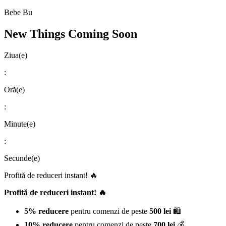
Bebe Bu
New Things Coming Soon
Ziua(e)
:
Oră(e)
:
Minute(e)
:
Secunde(e)
Profită de reduceri instant! 🔥
Profită de reduceri instant! 🔥
5% reducere
pentru comenzi de peste
500 lei
🛍️
10% reducere
pentru comenzi de peste
700 lei
💰