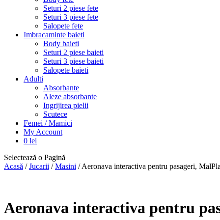
Seturi 2 piese fete
Seturi 3 piese fete
Salopete fete
Imbracaminte baieti
Body baieti
Seturi 2 piese baieti
Seturi 3 piese baieti
Salopete baieti
Adulti
Absorbante
Aleze absorbante
Ingrijirea pielii
Scutece
Femei / Mamici
My Account
0
lei
Selectează o Pagină
Acasă
/
Jucarii
/
Masini
/ Aeronava interactiva pentru pasageri, MalPl
Aeronava interactiva pentru pa