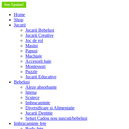
Stoc Epuizat!
Stoc Epuizat!
Home
Shop
Jucarii
Jucarii Bebelusi
Jucarii Creative
Joc de rol
Masini
Papusi
Machiaje
Accesorii baie
Montessori
Puzzle
Jucarii Educative
Bebelusi
Aleze absorbante
Igiena
Scutece
Imbracaminte
Diversificare si Alimentatie
Jucarii Dentitie
Seturi Cadou nou nascuti/bebelusi
Imbracaminte fete
Body fete