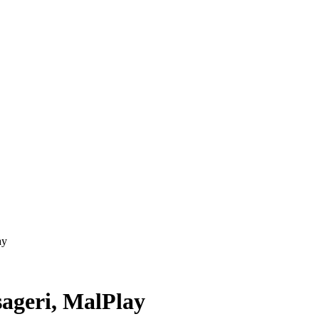
ay
sageri, MalPlay